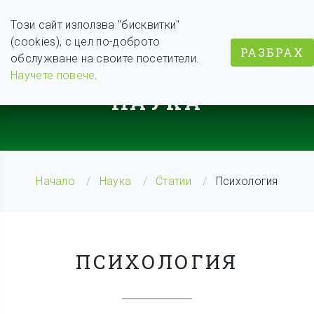
Този сайт използва "бисквитки"
(cookies), с цел по-доброто
РАЗБРАХ
обслужване на своите посетители.
BODY WEIGHT COACH
Научете повече
.
НАУКА
Начало
Наука
Статии
Психология
ПСИХОЛОГИЯ