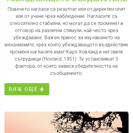
Повечето нагласи са резултат или от директен опит
или от учене чрез наблюдение. Нагласите са
относително стабилни, но могат да се променят в
отговор на различни стимули, най-често чрез
убеждаване. Важен принос за изучаването на
механизмите, чрез които убеждаващото въздействие
променя нагласите имат Карл Ховланд и неговите
сътрудници (Hovland, 1951). Те установяват 3
фактора, от които зависи убедителността на
съобщението:
ВИЖ ОЩЕ