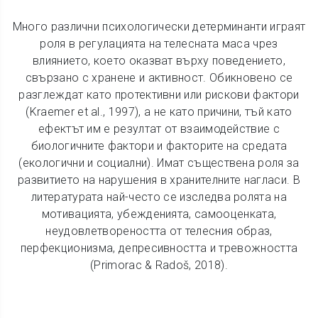
Много различни психологически детерминанти играят
роля в регулацията на телесната маса чрез
влиянието, което оказват върху поведението,
свързано с хранене и активност. Обикновено се
разглеждат като протективни или рискови фактори
(Kraemer et al., 1997), а не като причини, тъй като
ефектът им е резултат от взаимодействие с
биологичните фактори и факторите на средата
(екологични и социални). Имат съществена роля за
развитието на нарушения в хранителните нагласи. В
литературата най-често се изследва ролята на
мотивацията, убежденията, самооценката,
неудовлетвореността от телесния образ,
перфекционизма, депресивността и тревожността
(Primorac & Radoš, 2018).