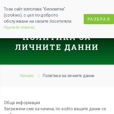
Този сайт използва "бисквитки"
(cookies), с цел по-доброто
РАЗБРАХ
обслужване на своите посетители.
BODY WEIGHT COACH
Научете повече
.
ПОЛИТИКА ЗА
ЛИЧНИТЕ ДАННИ
Начало
Политика за личните данни
Обща информация
Загрижени сме за начина, по който вашите данни се