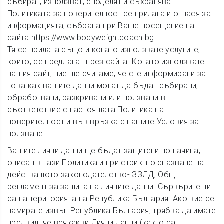
събират, използват, споделят и съхраняват.
Политиката за поверителност се прилага и отнася за
информацията, събрана при Ваше посещение на
сайтa https://www.bodyweightcoach.bg.
Тя се прилага също и когато използвате услугите,
които, се предлагат през сайта. Когато използвате
нашия сайт, ние ще считаме, че сте информирани за
това как вашите данни могат да бъдат събирани,
обработвани, разкривани или ползвани в
съответствие с настоящата Политика на
поверителност и във връзка с нашите Условия за
ползване.
Вашите лични данни ще бъдат защитени по начина,
описан в тази Политика и при стриктно спазване на
действащото законодателство- ЗЗЛД, Общ
регламент за защита на личните данни. Сървърите ни
са на територията на Република България. Ако вие се
намирате извън Република България, трябва да имате
предвид, че всякакви Лични данни (както са