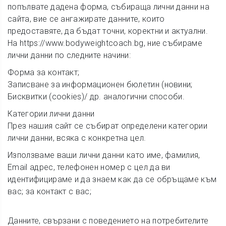
попълвате дадена форма, събираща лични данни на
сайта, вие се ангажирате данните, които
предоставяте, да бъдат точни, коректни и актуални.
На https://www.bodyweightcoach.bg, ние събираме
лични данни по следните начини:
Форма за контакт;
Записване за информационен бюлетин (новини;
Бисквитки (cookies)/ др. аналогични способи.
Категории лични данни
През нашия сайт се събират определени категории
лични данни, всяка с конкретна цел.
Използваме ваши лични данни като име, фамилия,
Еmail адрес, телефонен номер с цел да ви
идентифицираме и да знаем как да се обръщаме към
вас; за контакт с вас;
Данните, свързани с поведението на потребителите