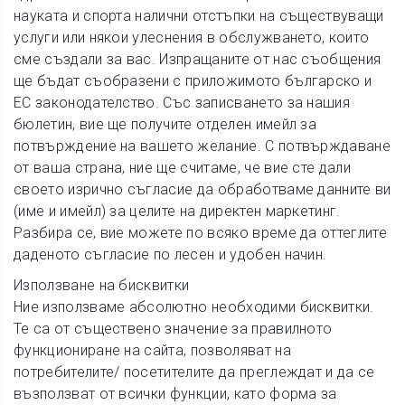
науката и спорта налични отстъпки на съществуващи
услуги или някои улеснения в обслужването, които
сме създали за вас. Изпращаните от нас съобщения
ще бъдат съобразени с приложимото българско и
ЕС законодателство. Със записването за нашия
бюлетин, вие ще получите отделен имейл за
потвърждение на вашето желание. С потвърждаване
от ваша страна, ние ще считаме, че вие сте дали
своето изрично съгласие да обработваме данните ви
(име и имейл) за целите на директен маркетинг.
Разбира се, вие можете по всяко време да оттеглите
даденото съгласие по лесен и удобен начин.
Използване на бисквитки
Ние използваме абсолютно необходими бисквитки.
Те са от съществено значение за правилното
функциониране на сайта, позволяват на
потребителите/ посетителите да преглеждат и да се
възползват от всички функции, като форма за