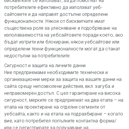
Бисквитките се използват, за да помогнат на
потребителите ефективно да използват уеб-
сайтовете и да направят достъпни определени
функционалности. Някои от бисквитките имат
съществена роля за улесняване и подобряване на
използваемостта на уебсайтовете поради което, ако
бъдат изтрити или блокирани, някои уебсайтове или
определени техни функционалности могат да станат
недостъпни за потребителите.
Сигурност и защита на личните данни
Ние предприемаме необходимите технически и
организационни мерки за защита на вашите данни на
сайта срещу непозволени действия, вкл. загуба и
неправомерен достъп. С цел гарантиране на висока
сигурност, мерките се предприемат на два етапа – на
етапа на проектиране на отделни сегменти от
уебсайта, както и на етапа на подразбиране – когато
вие, като потребител попълните контактна форма/
или се регистрирате за получаване на