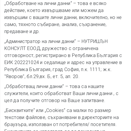
„Обработване на лични данни“ – това е всяко
действие, което извършваме или можем да
извършим с вашите лични данни, включително, но не
само, тяхното събиране, анализ, съхранение,
предаване и др.
„Администратор на лични данни“ – НУТРИШЪН
КОНСУЛТ ЕООД, дружество с ограничена
отговорност, регистрирано в Република България с
ЕИК 202221024 и седалище и адрес на управление в
Република България, град София, п.к. 1111; ж.к.
"Яворов", бл.29,вх. Б, ет. 5, ап. 20.
„Обработващ лични данни“ – това са нашите
служители, които обработват Ваши лични данни , с
цел да получите отговор на Ваше запитване.
„Бисквитките“ или „Cookies“ са малки по размер
текстови файлове, съхранявани в директориите на
браузъра, използван от потребителя/ посетителя.