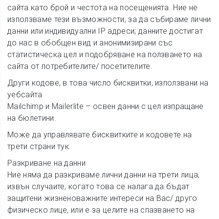
сайта като брой и честота на посещенията. Ние не
използваме тези възможности, за да събираме лични
данни или индивидуални IP адреси; данните достигат
до нас в обобщен вид и анонимизирани със
статистическа цел и подобряване на ползването на
сайта от потребителите/ посетителите.
Други кодове, в това число бисквитки, използвани на
уебсайта
Mailchimp и Mailerlite – освен данни с цел изпращане
на бюлетини.
Може да управлявате бисквитките и кодовете на
трети страни тук.
Разкриване на данни
Ние няма да разкриваме лични данни на трети лица,
извън случаите, когато това се налага да бъдат
защитени жизненоважните интереси на Вас/ друго
физическо лице, или е за целите на спазването на