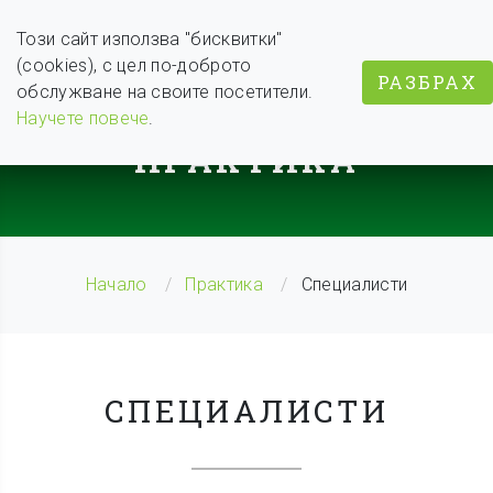
Този сайт използва "бисквитки"
(cookies), с цел по-доброто
РАЗБРАХ
обслужване на своите посетители.
BODY WEIGHT COACH
Научете повече
.
ПРАКТИКА
Начало
Практика
Специалисти
СПЕЦИАЛИСТИ