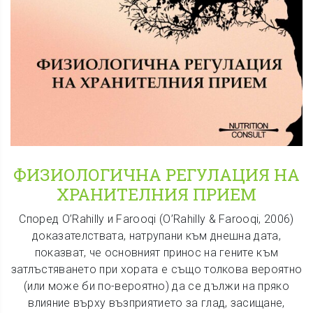
ФИЗИОЛОГИЧНА РЕГУЛАЦИЯ НА
ХРАНИТЕЛНИЯ ПРИЕМ
Според O’Rahilly и Farooqi (O’Rahilly & Farooqi, 2006)
доказателствата, натрупани към днешна дата,
показват, че основният принос на гените към
затлъстяването при хората е също толкова вероятно
(или може би по-вероятно) да се дължи на пряко
влияние върху възприятието за глад, засищане,