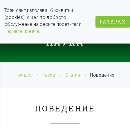
Този сайт използва "бисквитки"
(cookies), с цел по-доброто
РАЗБРАХ
обслужване на своите посетители.
BODY WEIGHT COACH
Научете повече
.
НАУКА
Начало
Наука
Статии
Поведение
ПОВЕДЕНИЕ