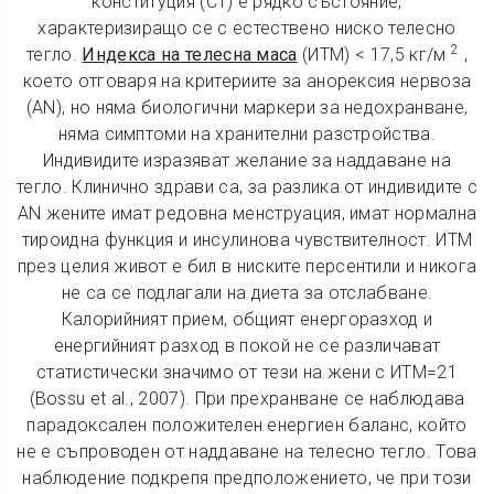
конституция (CT) е рядко състояние,
характеризиращо се с естествено ниско телесно
2
тегло.
Индекса на телесна маса
(ИТМ) < 17,5 кг/м
,
което отговаря на критериите за анорексия нервоза
(AN), но няма биологични маркери за недохранване,
няма симптоми на хранителни разстройства.
Индивидите изразяват желание за наддаване на
тегло. Клинично здрави са, за разлика от индивидите с
AN жените имат редовна менструация, имат нормална
тироидна функция и инсулинова чувствителност. ИТМ
през целия живот е бил в ниските персентили и никога
не са се подлагали на диета за отслабване.
Калорийният прием, общият енергоразход и
енергийният разход в покой не се различават
статистически значимо от тези на жени с ИТМ=21
(Bossu et al., 2007). При прехранване се наблюдава
парадоксален положителен енергиен баланс, който
не е съпроводен от наддаване на телесно тегло. Това
наблюдение подкрепя предположението, че при този